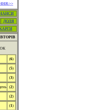
ННЯ:>>
ІНАНСИ
ДОЛЯ
КАРГИ
ВТОРІВ
НОК
(
6
)
(
5
)
(
3
)
день
(
2
)
(
2
)
(
1
)