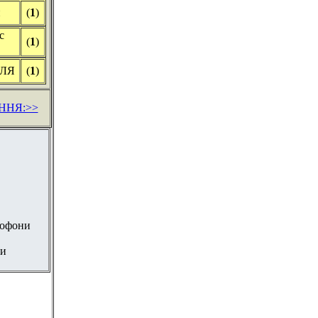
и
(
1
)
с
(
1
)
ЕЛЯ
(
1
)
ННЯ:>>
бофони
ни