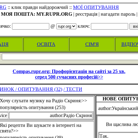
ORG
:: клик правди найдорожчий ::
МОЇ ОПИТУВАННЯ
МОЯ ПОШТА: MY.RUPR.ORG
| реєстрація | нагадати пароль |
"ячко:
@
ключ
:
АЦЯ
ОСВІТА
СІМ'Я
ВІДПО
Compas.rupr.org: Профорієнтація на сайті за 25 хв.
серед 500 сучасних професій>>
ЧИНОК / ОПИТУВАННЯ (32)
/ ТЕСТИ
НОВЕ ОПИТУ
Хочу слухати музику на Радіо Скриня:>>
популярність опитування (253)
author:Українськи
vice
author:Радіо Скриня
Ви щаслива л
Які рецепти Ви шукаєте в інтернеті на
свята?>>
Так.
популярність опитування (39)