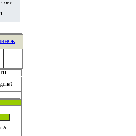
бофони
и
ЧИНОК
ТИ
юдина?
ЬТАТ