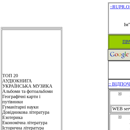
::RUPR.
Ім
ПР
ТОП 20
АУДІОКНИГА
:: ВІДПО
УКРАЇНСЬКА МУЗИКА
Альбоми та фотоальбоми
Географічні карти і
путівники
Гуманітарні науки
WEB ser
Довідникова література
Езотерика
Економічна література
Історична література