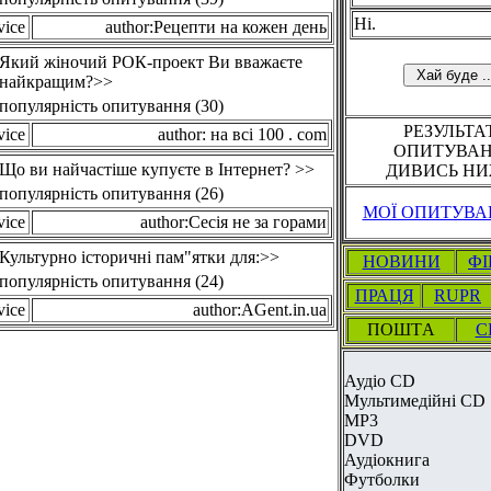
Ні.
vice
author:Рецепти на кожен день
Який жіночий РОК-проект Ви вважаєте
найкращим?>>
популярність опитування (30)
РЕЗУЛЬТА
vice
author: на всі 100 . com
ОПИТУВА
Що ви найчастіше купуєте в Інтернет? >>
ДИВИСЬ НИ
популярність опитування (26)
МОЇ ОПИТУВА
vice
author:Сесія не за горами
Культурно історичні пам"ятки для:>>
НОВИНИ
Ф
популярність опитування (24)
ПРАЦЯ
RUPR
vice
author:AGent.in.ua
ПOШТA
С
Аудіо CD
Мультимедійні CD
MP3
DVD
Аудіокнига
Футболки