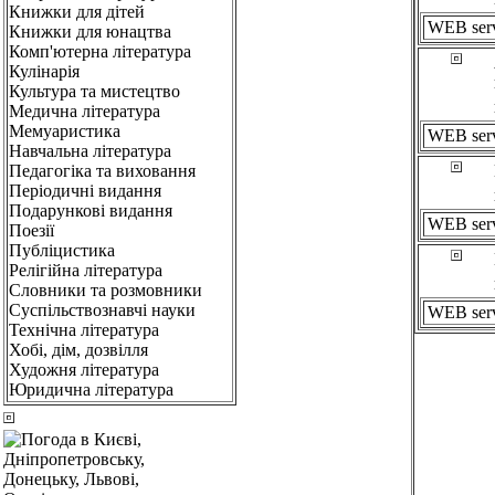
Книжки для дітей
WEB ser
Книжки для юнацтва
Комп'ютерна література
Кулінарія
Культура та мистецтво
Медична література
Мемуаристика
WEB ser
Навчальна література
Педагогіка та виховання
Періодичні видання
Подарункові видання
WEB ser
Поезії
Публіцистика
Релігійна література
Словники та розмовники
Суспільствознавчі науки
WEB ser
Технічна література
Хобі, дім, дозвілля
Художня література
Юридична література