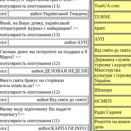
TourUA.com
популярність опитування (13)
vice
author:Український Тиждень
TURNE
Який, на Вашу думку, український
xpam
літературний журнал є найкращим? >>
популярність опитування (13)
АУП
vice
author:АУП
Від свята до свята
Сколько денег вы потратите на подарки к 8
Марта? >>
Державна служба
популярність опитування (12)
туризму і курорті
Міністерства
vice
author:ДЕЛОВАЯ НЕДЕЛЯ
культури і туризм
Якого свята бракує на сторінках
України
www.sviato.in.ua? >>
Шешори
популярність опитування (12)
vice
author:Від свята до свята!
НСМЕП
Якому виду відпочинку Ви надаєте
Радіо Скриня
перевагу?>>
популярність опитування (11)
Рецепти на кожен
день
vice
author:КАРПАТИ.INFO: