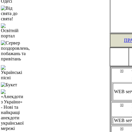
ПР
WEB ser
WEB ser