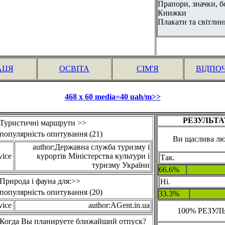
Прапори, значки, 
Книжки
Плакати та світлин
АЦЯ
ОСВІТА
СІМ'Я
ВІДПО
468 x 60 media=40 uah/m>>
РЕЗУЛЬТА
Туристичні маршрути >>
популярність опитування (21)
Ви щаслива л
author:Державна служба туризму і
vice
курортів Міністерства культури і
Так.
туризму України
66.6%
Природа і фауна для:>>
Ні.
популярність опитування (20)
33.3%
vice
author:AGent.in.ua
100% РЕЗУЛ
Когда Вы планируете ближайший отпуск?