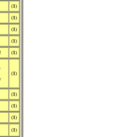
(
1
)
(
1
)
(
1
)
(
1
)
!
(
1
)
в
(
1
)
у
(
1
)
(
1
)
(
1
)
(
1
)