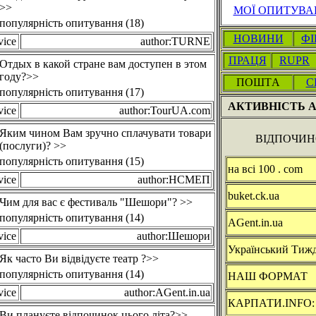
>>
МОЇ ОПИТУВА
популярність опитування (18)
НОВИНИ
Ф
vice
author:TURNE
ПРАЦЯ
RUPR
Отдых в какой стране вам доступен в этом
году?>>
ПOШТA
С
популярність опитування (17)
АКТИВНІСТЬ А
vice
author:TourUA.com
Яким чином Вам зручно сплачувати товари
ВІДПОЧИ
(послуги)? >>
популярність опитування (15)
на всі 100 . com
vice
author:НСМЕП
buket.ck.ua
Чим для вас є фестиваль "Шешори"? >>
популярність опитування (14)
AGent.in.ua
vice
author:Шешори
Український Тиж
Як часто Ви відвідуєте театр ?>>
популярність опитування (14)
НАШ ФОРМАТ
vice
author:AGent.in.ua
КАРПАТИ.INFO:
Ви плануєте відпочинок цього літа?>>