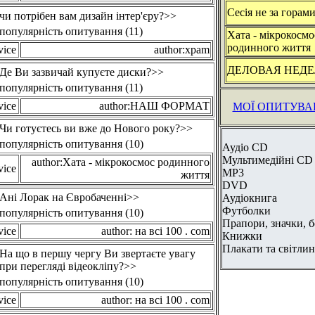
Сесія не за горам
чи потрібен вам дизайн інтер'єру?>>
популярність опитування (11)
Хата - мікрокосмо
родинного життя
vice
author:xpam
ДЕЛОВАЯ НЕД
Де Ви зазвичай купуєте диски?>>
популярність опитування (11)
vice
author:НАШ ФОРМАТ
МОЇ ОПИТУВА
Чи готуєтесь ви вже до Нового року?>>
популярність опитування (10)
Аудіо CD
Мультимедійні CD
author:Хата - мікрокосмос родинного
vice
MP3
життя
DVD
Ані Лорак на Євробаченні>>
Аудіокнига
Футболки
популярність опитування (10)
Прапори, значки, 
vice
author: на всі 100 . com
Книжки
Плакати та світли
На що в першу чергу Ви звертаєте увагу
при перегляді відеокліпу?>>
популярність опитування (10)
vice
author: на всі 100 . com