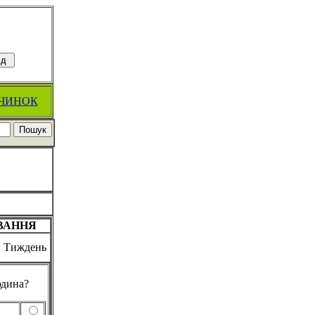
ЧИНОК
ВАННЯ
й Тиждень
юдина?