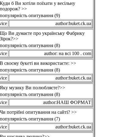
Куди б Ви хотіли поїхати у весільну
подорож? >>
популярність опитування (9)
vice
author:buket.ck.ua
Що Ви думаєте про українську Фабрику
Зірок?>>
популярність опитування (8)
vice
author: на всі 100 . com
В своєму букеті ви використаєте: >>
популярність опитування (8)
vice
author:buket.ck.ua
Яку музику Ви полюбляєте?>>
популярність опитування (8)
vice
author:НАШ ФОРМАТ
Чи потрібні опитування на сайті? >>
популярність опитування (7)
vice
author:buket.ck.ua
Ви щаслива людина?>>